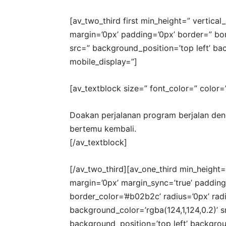
[av_two_third first min_height=” vertic
margin=’0px’ padding=’0px’ border=” bo
src=” background_position=’top left’ b
mobile_display=”]
[av_textblock size=” font_color=” color=
Doakan perjalanan program berjalan de
bertemu kembali.
[/av_textblock]
[/av_two_third][av_one_third min_height=
margin=’0px’ margin_sync=’true’ padding
border_color=’#b02b2c’ radius=’0px’ radi
background_color=’rgba(124,1,124,0.2)’ 
background_position=’top left’ backgro