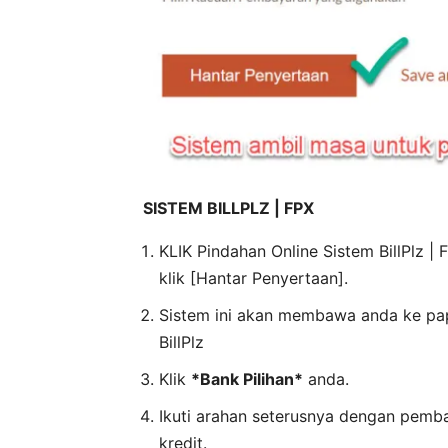
SISTEM BILLPLZ | FPX
KLIK Pindahan Online Sistem BillPlz 
klik [Hantar Penyertaan].
Sistem ini akan membawa anda ke pap
BillPlz
Klik
*Bank Pilihan*
anda.
Ikuti arahan seterusnya dengan pemba
kredit.