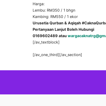
Harga:
Lembu: RM350 / 1 bhgn
Kambing: RM550 / 1 ekor
Urusetia Qurban & Aqiqah #CaknaQur
Pertanyaan Lanjut Boleh Hubungi
0169602489 atau
wargacaknatrg@gma
[/av_textblock]
[/av_one_third][/av_section]