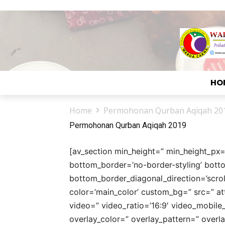
HO
Home
Permohonan Qurban Aqiqah 20
Permohonan Qurban Aqiqah 2019
[av_section min_height=” min_height_px
bottom_border=’no-border-styling’ bot
bottom_border_diagonal_direction=’scroll
color=’main_color’ custom_bg=” src=” atta
video=” video_ratio=’16:9′ video_mobile
overlay_color=” overlay_pattern=” overl