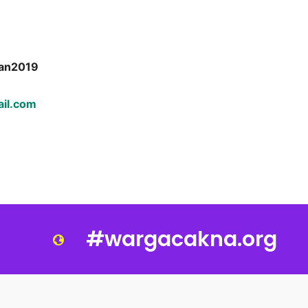
ban2019
il.com
#wargacakna.org