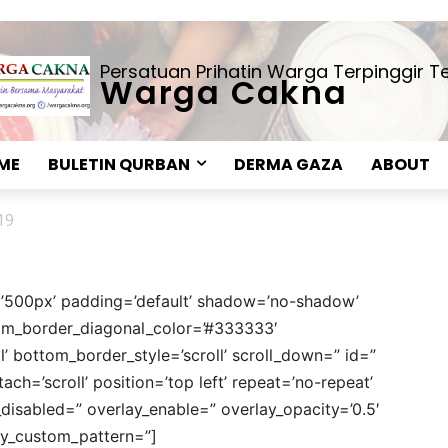
Persatuan Prihatin Warga Terpinggir 
Warga Cakna
ME
BULETIN QURBAN
DERMA GAZA
ABOUT
19
=’500px’ padding=’default’ shadow=’no-shadow’
tom_border_diagonal_color=’#333333′
’ bottom_border_style=’scroll’ scroll_down=” id=”
ch=’scroll’ position=’top left’ repeat=’no-repeat’
_disabled=” overlay_enable=” overlay_opacity=’0.5′
ay_custom_pattern=”]