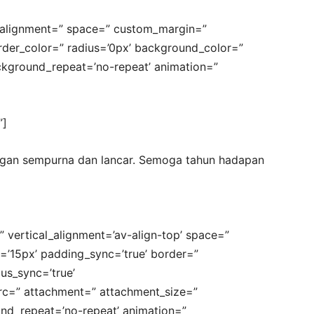
al_alignment=” space=” custom_margin=”
rder_color=” radius=’0px’ background_color=”
ackground_repeat=’no-repeat’ animation=”
”]
ngan sempurna dan lancar. Semoga tahun hadapan
” vertical_alignment=’av-align-top’ space=”
=’15px’ padding_sync=’true’ border=”
us_sync=’true’
src=” attachment=” attachment_size=”
und_repeat=’no-repeat’ animation=”