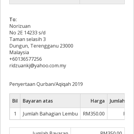
To:
Norizuan
No 2E 14233 s/d
Taman selasih 3
Dungun, Terengganu 23000
Malaysia
+60136577256
ridzuankj@yahoo.com.my
Penyertaan Qurban/Aqiqah 2019
Bil
Bayaran atas
Harga
Jumlah Ba
1
Jumlah Bahagian Lembu
RM350.00
RM3
Jumlah Bayaran
RM350.00