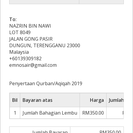
To:
NAZRIN BIN NAWI
LOT 8049
JALAN GONG PASIR
DUNGUN, TERENGGANU 23000
Malaysia
+60139309182
emnosair@gmail.com
Penyertaan Qurban/Aqiqah 2019
Bil
Bayaran atas
Harga
Jumlah Ba
1
Jumlah Bahagian Lembu
RM350.00
RM3
Jumlah Bayaran
RM350.00