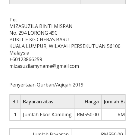
To:
MIZASUZILA BINTI MISRAN
No. 294 LORONG 49C
BUKIT E KG CHERAS BARU
KUALA LUMPUR, WILAYAH PERSEKUTUAN 56100
Malaysia
+60123866259
mizasuzilamyname@gmail.com
Penyertaan Qurban/Aqiqah 2019
Bil
Bayaran atas
Harga
Jumlah Bayar
1
Jumlah Ekor Kambing
RM550.00
RM550.
Jumlah Bayaran
RM550.00