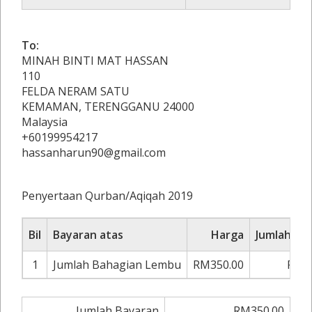
To:
MINAH BINTI MAT HASSAN
110
FELDA NERAM SATU
KEMAMAN, TERENGGANU 24000
Malaysia
+60199954217
hassanharun90@gmail.com
Penyertaan Qurban/Aqiqah 2019
Bil
Bayaran atas
Harga
Jumlah Ba
1
Jumlah Bahagian Lembu
RM350.00
RM3
Jumlah Bayaran
RM350.00