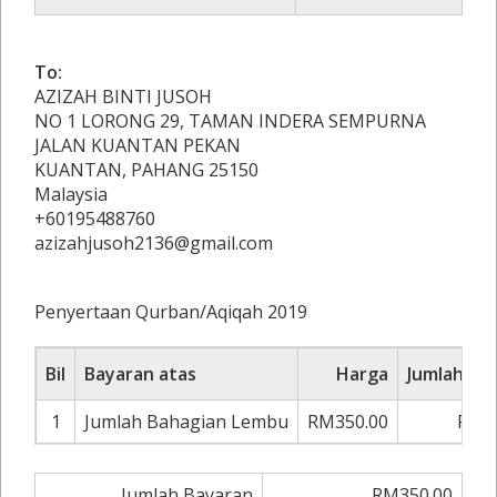
To:
AZIZAH BINTI JUSOH
NO 1 LORONG 29, TAMAN INDERA SEMPURNA
JALAN KUANTAN PEKAN
KUANTAN, PAHANG 25150
Malaysia
+60195488760
azizahjusoh2136@gmail.com
Penyertaan Qurban/Aqiqah 2019
Bil
Bayaran atas
Harga
Jumlah Ba
1
Jumlah Bahagian Lembu
RM350.00
RM3
Jumlah Bayaran
RM350.00