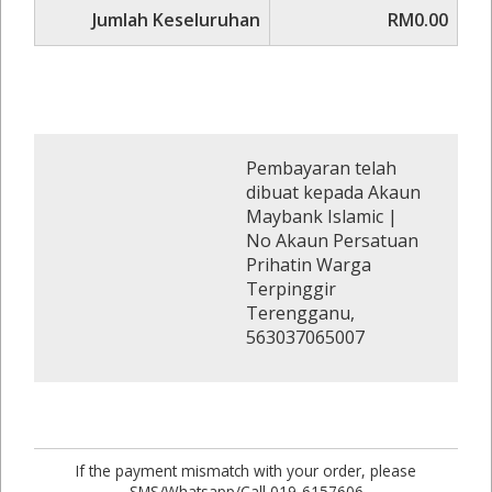
Jumlah Keseluruhan
RM0.00
Pembayaran telah
dibuat kepada Akaun
Maybank Islamic |
No Akaun Persatuan
Prihatin Warga
Terpinggir
Terengganu,
563037065007
If the payment mismatch with your order, please
SMS/Whatsapp/Call 019-6157606