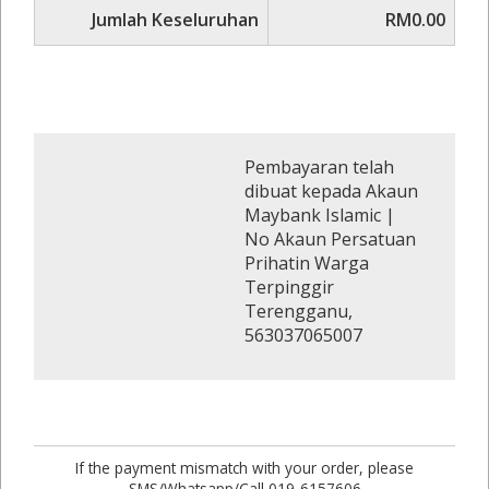
Jumlah Keseluruhan
RM0.00
Pembayaran telah
dibuat kepada Akaun
Maybank Islamic |
No Akaun Persatuan
Prihatin Warga
Terpinggir
Terengganu,
563037065007
If the payment mismatch with your order, please
SMS/Whatsapp/Call 019-6157606