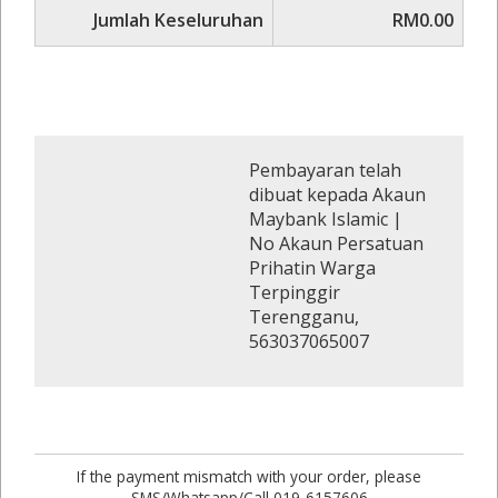
Jumlah Keseluruhan
RM0.00
Pembayaran telah
dibuat kepada Akaun
Maybank Islamic |
No Akaun Persatuan
Prihatin Warga
Terpinggir
Terengganu,
563037065007
If the payment mismatch with your order, please
SMS/Whatsapp/Call 019-6157606