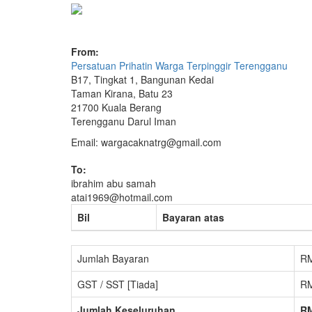
From:
Persatuan Prihatin Warga Terpinggir Terengganu
B17, Tingkat 1, Bangunan Kedai
Taman Kirana, Batu 23
21700 Kuala Berang
Terengganu Darul Iman
Email: wargacaknatrg@gmail.com
To:
ibrahim abu samah
atai1969@hotmail.com
Bil
Bayaran atas
Jumlah Bayaran
RM
GST / SST [Tiada]
RM
Jumlah Keseluruhan
RM