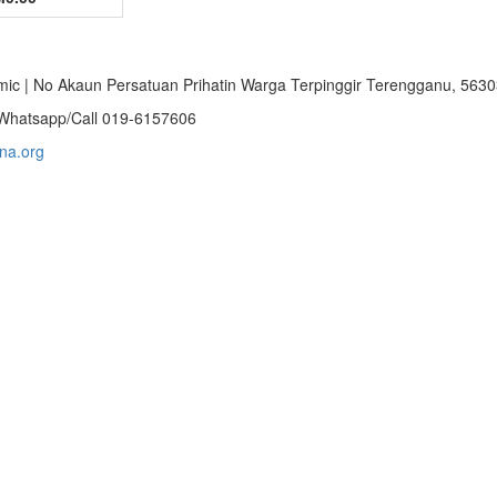
ic | No Akaun Persatuan Prihatin Warga Terpinggir Terengganu, 56
S/Whatsapp/Call 019-6157606
na.org