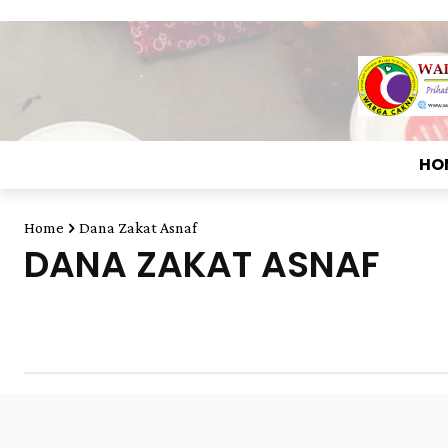
HO
Home
Dana Zakat Asnaf
DANA ZAKAT ASNAF
Aktiviti Warga Cakna
Archive
Artikel Terpilih
Dana Palestin
Dana Pendidikan
Dana Syria
Dan
Poster Iklan
Program Kebajikan
Qurban