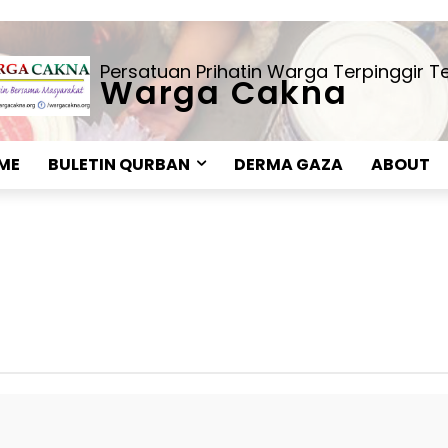
Persatuan Prihatin Warga Terpinggir 
Warga Cakna
ME
BULETIN QURBAN
DERMA GAZA
ABOUT
Bantuan Kecemasan
Dana Amilin
Dana Bencana
Da
a Turkiye
FAQ Qurban Aqiqah
Food Pack Program