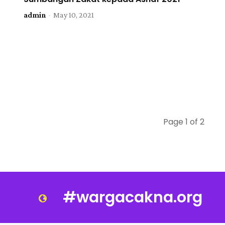
admin
-
May 10, 2021
Page 1 of 2
#wargacakna.org