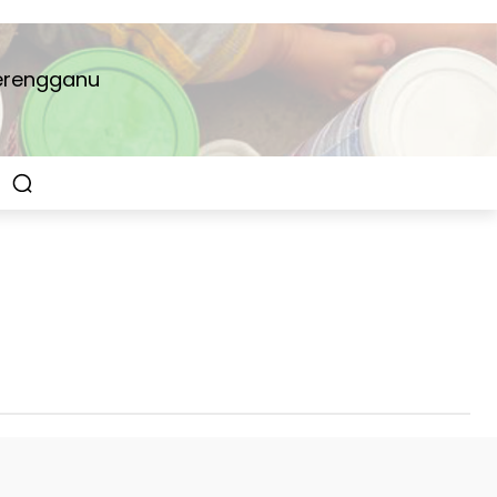
Terengganu
na Gerobok Rezeki
Dana Masjid
Khatan Nusantara
Laporan Aktiviti