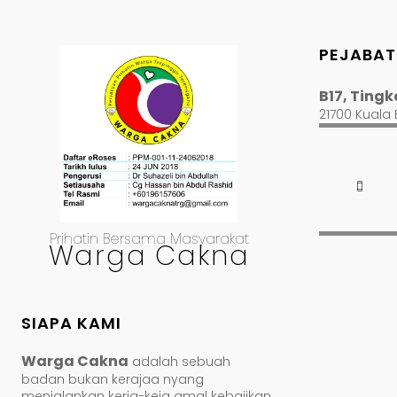
PEJABAT
B17, Tingka
21700 Kuala
Prihatin Bersama Masyarakat
Warga Cakna
SIAPA KAMI
Warga Cakna
adalah sebuah
badan bukan kerajaa nyang
menjalankan kerja-keja amal kebajikan