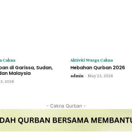
ga Cakna
Aktiviti Warga Cakna
an di Garissa, Sudan,
Hebahan Qurban 2026
dan Malaysia
admin
-
May 23, 2026
 3, 2026
- Cakna Qurban -