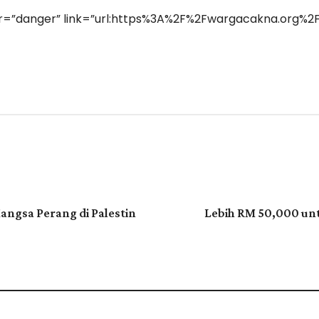
r=”danger” link=”url:https%3A%2F%2Fwargacakna.org%2F
ter
Pinterest
WhatsApp
gsa Perang di Palestin
Lebih RM 50,000 un