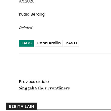
9.5.2020
Kuala Berang
Related
TAGS
Dana Amilin
PASTI
Facebook
Twit
Share
Previous article
Singgah Sahur Frontliners
BERITA LAIN