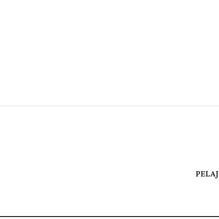
ter
Pinterest
WhatsApp
PELAJ