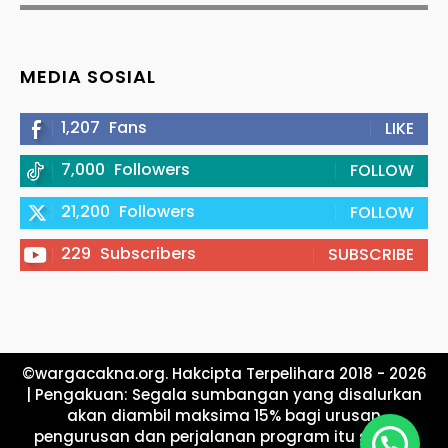
MEDIA SOSIAL
1,207
Fans
LIKE
7,000
Followers
FOLLOW
21,200
Followers
FOLLOW
229
Subscribers
SUBSCRIBE
©wargacakna.org. Hakcipta Terpelihara 2018 - 2026
| Pengakuan: Segala sumbangan yang disalurkan
akan diambil maksima 15% bagi urusan
pengurusan dan perjalanan program itu sendiri.