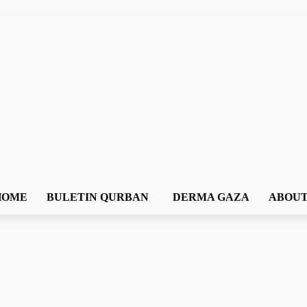
Persatuan Prihatin Warga Terpinggir 
Warga Cakna
HOME
BULETIN QURBAN
DERMA GAZA
ABOUT